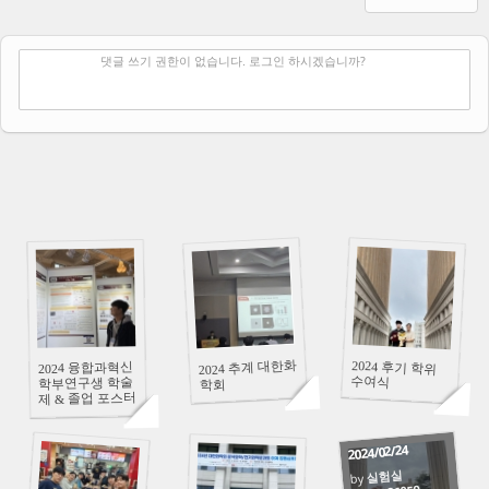
✔
댓글 쓰기
댓글 쓰기 권한이 없습니다. 로그인 하시겠습니까?
81614
75917
35560
2024 추계 대한화
2024 후기 학위
2024 융합과혁신
수여식
학부연구생 학술
학회
제 & 졸업 포스터
발표
2024/02/24
실험실
by