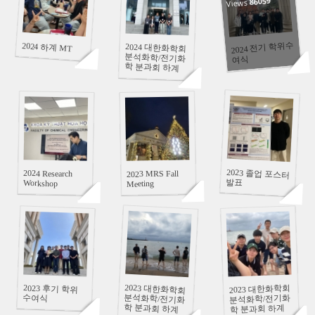
86059
82367
82757
Views
2024 전기 학위수
2024 하계 MT
2024 대한화학회
분석화학/전기화
학 분과회 하계
여식
합동 심포지엄
93090
90824
86769
2023 졸업 포스터
2024 Research
2023 MRS Fall
발표
Workshop
Meeting
92585
92755
86825
2023 대한화학회
분석화학/전기화
학 분과회 하계
2023 후기 학위
2023 대한화학회
수여식
분석화학/전기화
학 분과회 하계