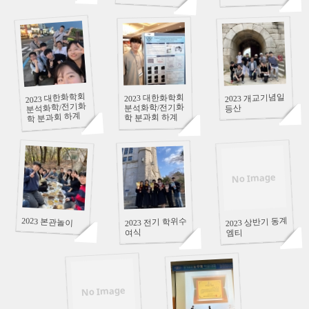
심포지엄_4탄
심포지엄_3탄
92409
92102
92337
2023 대한화학회
2023 개교기념일
2023 대한화학회
분석화학/전기화
분석화학/전기화
등산
학 분과회 하계
학 분과회 하계
심포지엄_2탄
심포지엄_1탄
92544
No Image
92800
92166
2023 본관놀이
2023 상반기 동계
2023 전기 학위수
여식
엠티
91781
93024
No Image