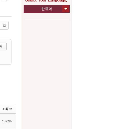
한국어
택하기
조회 수
132287