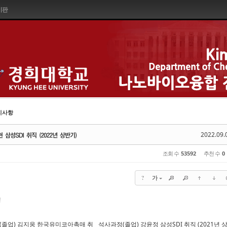
시판
지사항
2022.09.
조회 수
53592
추천 수
0
?
가
!
졸업) 김지웅 한국유미코아촉매 취
석사과정(졸업) 강윤정 삼성SDI 취직 (2021년 