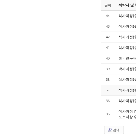
석박사 및
공지
석사과정(졸
44
석사과정(졸
43
석사과정(졸
42
석사과정(졸
41
한국연구재
40
박사과정(졸
39
석사과정(졸
38
석사과정(졸
»
석사과정(졸
36
석사과정 김
35
포스터상 
검색