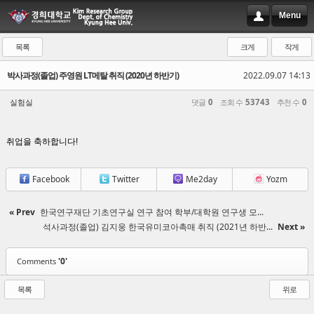
Menu
목록
크게
작게
박사과정(졸업) 주영원 LT메탈 취직 (2020년 하반기)
2022.09.07 14:13
실험실
댓글
0
조회 수
53743
추천 수
0
취업을 축하합니다!
Facebook
Twitter
Me2day
Yozm
« Prev
한국연구재단 기초연구실 연구 참여 학부/대학원 연구생 모...
석사과정(졸업) 김지웅 한국유미코아촉매 취직 (2021년 하반...
Next »
'0'
Comments
목록
위로