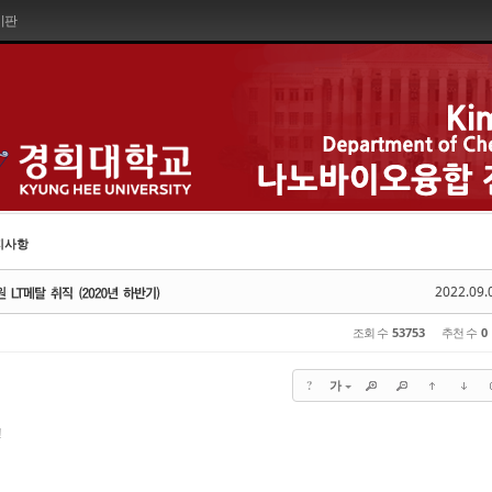
시판
지사항
2022.09.
조회 수
53753
추천 수
0
?
가
!