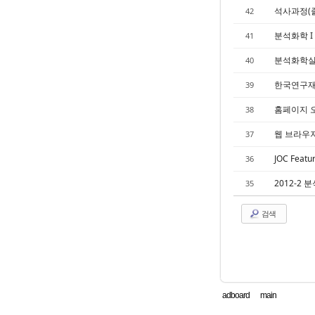
석사과정(
42
분석화학 I
41
분석화학실
40
한국연구재
39
홈페이지 
38
웹 브라우
37
JOC Featu
36
2012-2 
35
검색
adboard
main