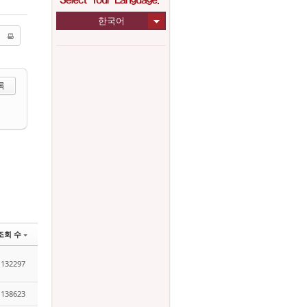
한국어
택하기
조회 수
132297
138623