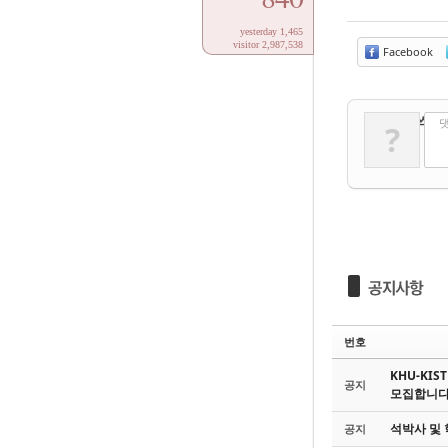
yesterday 1,465
visitor 2,987,538
Facebook
✔
댓글 쓰기
댓
?
번호
KHU-K
공지
모집합니다
석박사 및
공지