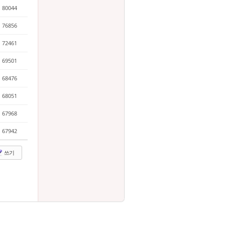
80044
76856
72461
69501
68476
68051
67968
67942
쓰기