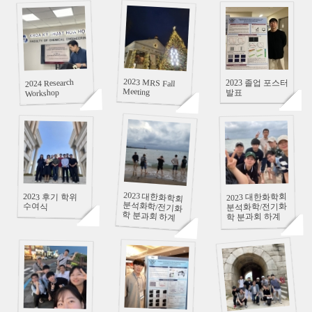
90839
86783
93111
2023 MRS Fall
2024 Research
2023 졸업 포스터
Meeting
Workshop
발표
92596
92779
86856
2023 대한화학회
분석화학/전기화
학 분과회 하계
2023 후기 학위
2023 대한화학회
수여식
분석화학/전기화
학 분과회 하계
심포지엄_4탄
심포지엄_3탄
92117
92344
92426