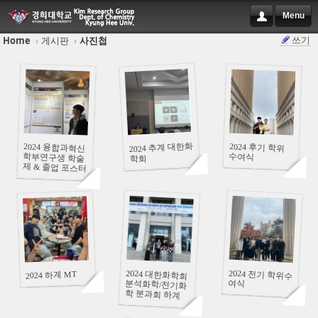
Menu
쓰기
Home
›
게시판
›
사진첩
Sketchbook5, 스케치북5
Sketchbook5, 스케치북5
81627
75929
35574
2024 추계 대한화
2024 후기 학위
2024 융합과혁신
학부연구생 학술
제 & 졸업 포스터
수여식
학회
Sketchbook5, 스케치북5
Sketchbook5, 스케치북5
발표
86075
82788
82385
2024 전기 학위수
2024 대한화학회
분석화학/전기화
학 분과회 하계
2024 하계 MT
여식
합동 심포지엄