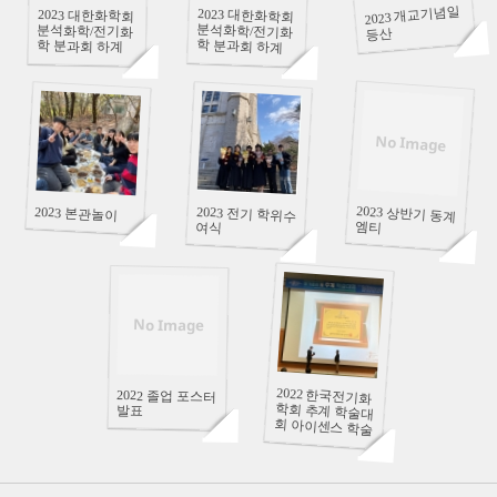
2023 개교기념일
2023 대한화학회
분석화학/전기화
학 분과회 하계
2023 대한화학회
분석화학/전기화
등산
학 분과회 하계
심포지엄_1탄
심포지엄_2탄
No Image
92563
92816
92195
2023 상반기 동계
2023 본관놀이
2023 전기 학위수
엠티
여식
93045
91796
No Image
2022 한국전기화
학회 추계 학술대
회 아이센스 학술
2022 졸업 포스터
발표
상 수상