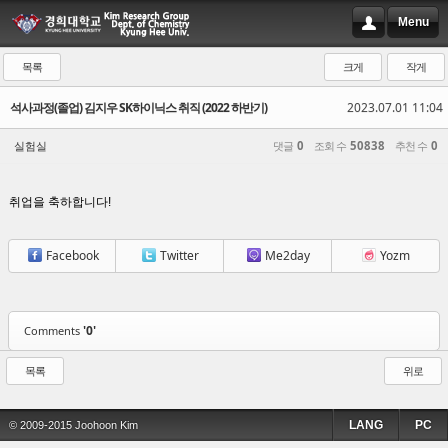
Menu
목록
크게
작게
석사과정(졸업) 김지우 SK하이닉스 취직 (2022 하반기)
2023.07.01 11:04
실험실
댓글
0
조회 수
50838
추천 수
0
취업을 축하합니다!
Facebook
Twitter
Me2day
Yozm
'0'
Comments
목록
위로
LANG
PC
© 2009-2015 Joohoon Kim